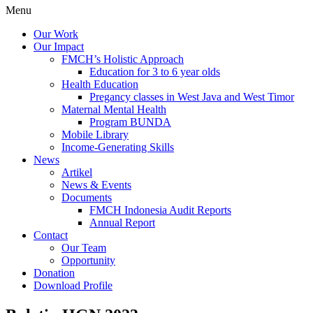
Menu
Our Work
Our Impact
FMCH’s Holistic Approach
Education for 3 to 6 year olds
Health Education
Pregancy classes in West Java and West Timor
Maternal Mental Health
Program BUNDA
Mobile Library
Income-Generating Skills
News
Artikel
News & Events
Documents
FMCH Indonesia Audit Reports
Annual Report
Contact
Our Team
Opportunity
Donation
Download Profile