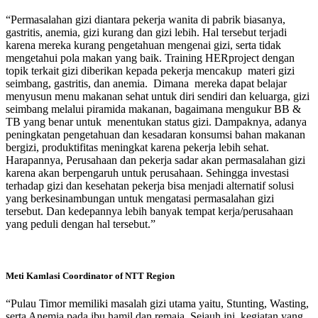
“Permasalahan gizi diantara pekerja wanita di pabrik biasanya,
gastritis, anemia, gizi kurang dan gizi lebih. Hal tersebut terjadi
karena mereka kurang pengetahuan mengenai gizi, serta tidak
mengetahui pola makan yang baik. Training HERproject dengan
topik terkait gizi diberikan kepada pekerja mencakup materi gizi
seimbang, gastritis, dan anemia. Dimana mereka dapat belajar
menyusun menu makanan sehat untuk diri sendiri dan keluarga, gizi
seimbang melalui piramida makanan, bagaimana mengukur BB &
TB yang benar untuk menentukan status gizi. Dampaknya, adanya
peningkatan pengetahuan dan kesadaran konsumsi bahan makanan
bergizi, produktifitas meningkat karena pekerja lebih sehat.
Harapannya, Perusahaan dan pekerja sadar akan permasalahan gizi
karena akan berpengaruh untuk perusahaan. Sehingga investasi
terhadap gizi dan kesehatan pekerja bisa menjadi alternatif solusi
yang berkesinambungan untuk mengatasi permasalahan gizi
tersebut. Dan kedepannya lebih banyak tempat kerja/perusahaan
yang peduli dengan hal tersebut.”
Meti Kamlasi
Coordinator of NTT Region
“Pulau Timor memiliki masalah gizi utama yaitu, Stunting, Wasting,
serta Anemia pada ibu hamil dan remaja. Sejauh ini, kegiatan yang