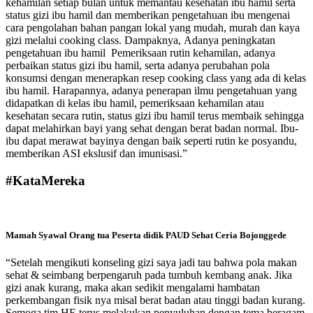
kehamilan setiap bulan untuk memantau kesehatan ibu hamil serta
status gizi ibu hamil dan memberikan pengetahuan ibu mengenai
cara pengolahan bahan pangan lokal yang mudah, murah dan kaya
gizi melalui cooking class. Dampaknya, Adanya peningkatan
pengetahuan ibu hamil Pemeriksaan rutin kehamilan, adanya
perbaikan status gizi ibu hamil, serta adanya perubahan pola
konsumsi dengan menerapkan resep cooking class yang ada di kelas
ibu hamil. Harapannya, adanya penerapan ilmu pengetahuan yang
didapatkan di kelas ibu hamil, pemeriksaan kehamilan atau
kesehatan secara rutin, status gizi ibu hamil terus membaik sehingga
dapat melahirkan bayi yang sehat dengan berat badan normal. Ibu-
ibu dapat merawat bayinya dengan baik seperti rutin ke posyandu,
memberikan ASI ekslusif dan imunisasi.”
#KataMereka
Mamah Syawal
Orang tua Peserta didik PAUD Sehat Ceria Bojonggede
“Setelah mengikuti konseling gizi saya jadi tau bahwa pola makan
sehat & seimbang berpengaruh pada tumbuh kembang anak. Jika
gizi anak kurang, maka akan sedikit mengalami hambatan
perkembangan fisik nya misal berat badan atau tinggi badan kurang.
Semoga tim HE terus melakukan penyuluhan dengan tema beragam